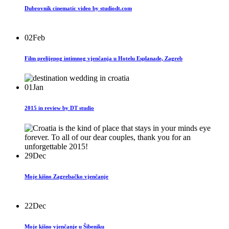
Dubrovnik cinematic video by studiodt.com
02
Feb
Film prelijepog intimnog vjenčanja u Hotelu Esplanade, Zagreb
01
Jan
2015 in review by DT studio
29
Dec
Moje kišno Zagrebačko vjenčanje
22
Dec
Moje kišno vjenčanje u Šibeniku