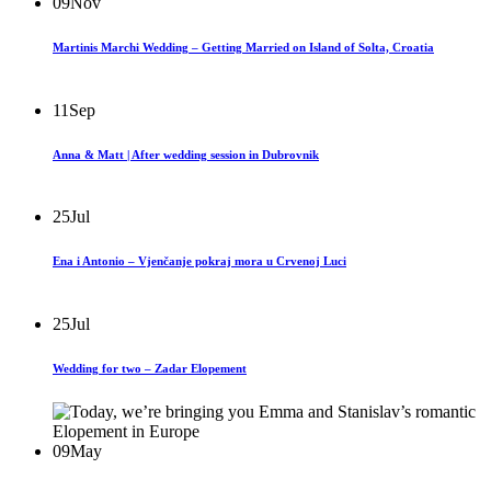
09
Nov
Martinis Marchi Wedding – Getting Married on Island of Solta, Croatia
11
Sep
Anna & Matt | After wedding session in Dubrovnik
25
Jul
Ena i Antonio – Vjenčanje pokraj mora u Crvenoj Luci
25
Jul
Wedding for two – Zadar Elopement
09
May