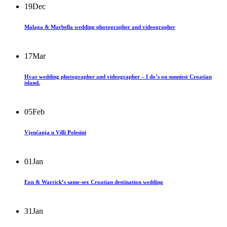
19
Dec
Malaga & Marbella wedding photographer and videographer
17
Mar
Hvar wedding photographer and videographer – I do’s on sunniest Croatian
island.
05
Feb
Vjenčanja u Villi Polesini
01
Jan
Eon & Warrick’s same-sex Croatian destination wedding
31
Jan