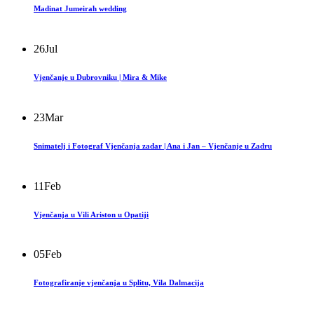
Madinat Jumeirah wedding
26
Jul
Vjenčanje u Dubrovniku | Mira & Mike
23
Mar
Snimatelj i Fotograf Vjenčanja zadar | Ana i Jan – Vjenčanje u Zadru
11
Feb
Vjenčanja u Vili Ariston u Opatiji
05
Feb
Fotografiranje vjenčanja u Splitu, Vila Dalmacija