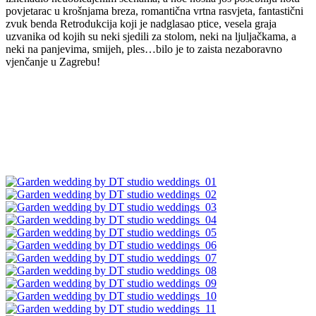
povjetarac u krošnjama breza, romantična vrtna rasvjeta, fantastični
zvuk benda Retrodukcija koji je nadglasao ptice, vesela graja
uzvanika od kojih su neki sjedili za stolom, neki na ljuljačkama, a
neki na panjevima, smijeh, ples…bilo je to zaista nezaboravno
vjenčanje u Zagrebu!