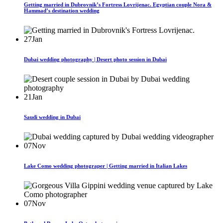
Getting married in Dubrovnik’s Fortress Lovrijenac. Egyptian couple Nora &
Hammad’s destination wedding
27
Jan
Dubai wedding photography | Desert photo session in Dubai
21
Jan
Saudi wedding in Dubai
07
Nov
Lake Como wedding photograper | Getting married in Italian Lakes
07
Nov