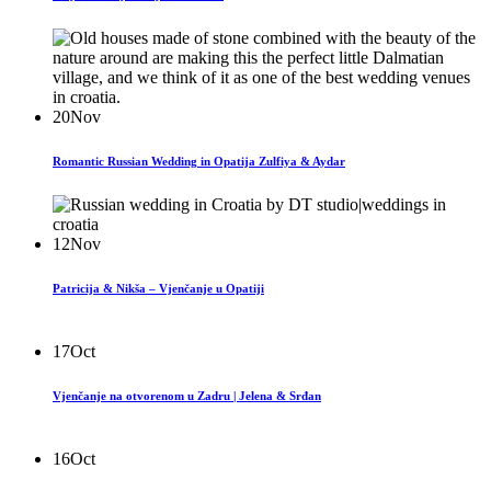
20
Nov
Romantic Russian Wedding in Opatija Zulfiya & Aydar
12
Nov
Patricija & Nikša – Vjenčanje u Opatiji
17
Oct
Vjenčanje na otvorenom u Zadru | Jelena & Srđan
16
Oct