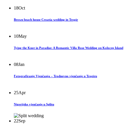
18
Oct
Brown beach house Croatia wedding in Trogir
10
May
Tying the Knot in Paradise: A Romantic Villa Rose Wedding on Kolocep Island
08
Jan
Fotografiranje Vjenčanja – Trodnevno vjenčanje u Trogiru
25
Apr
Nigerijsko vjenčanje u Splitu
22
Sep