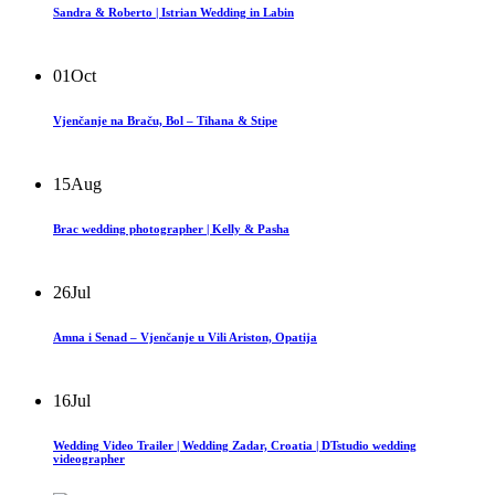
Sandra & Roberto | Istrian Wedding in Labin
01
Oct
Vjenčanje na Braču, Bol – Tihana & Stipe
15
Aug
Brac wedding photographer | Kelly & Pasha
26
Jul
Amna i Senad – Vjenčanje u Vili Ariston, Opatija
16
Jul
Wedding Video Trailer | Wedding Zadar, Croatia | DTstudio wedding
videographer