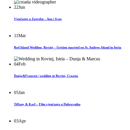
22
Jun
Vjenčanje u Zagrebu – Ana i Ivan
11
Mar
Red Island Wedding, Rovinj – Getting married on St. Andrew Island in Istria
04
Feb
Dunja&Francois | wedding in Rovinj, Croatia
05
Jan
Tiffany & Karl – Film vjenčanja u Dubrovniku
03
Apr