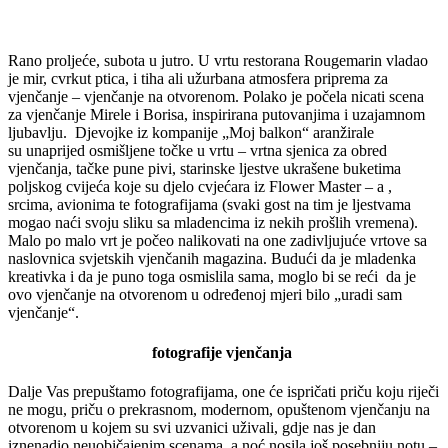
Rano proljeće, subota u jutro. U vrtu restorana Rougemarin vladao
je mir, cvrkut ptica, i tiha ali užurbana atmosfera priprema za
vjenčanje – vjenčanje na otvorenom. Polako je počela nicati scena
za vjenčanje Mirele i Borisa, inspirirana putovanjima i uzajamnom
ljubavlju. Djevojke iz kompanije „Moj balkon“ aranžirale
su unaprijed osmišljene točke u vrtu – vrtna sjenica za obred
vjenčanja, tačke pune pivi, starinske ljestve ukrašene buketima
poljskog cvijeća koje su djelo cvjećara iz Flower Master – a ,
srcima, avionima te fotografijama (svaki gost na tim je ljestvama
mogao naći svoju sliku sa mladencima iz nekih prošlih vremena).
Malo po malo vrt je počeo nalikovati na one zadivljujuće vrtove sa
naslovnica svjetskih vjenčanih magazina. Budući da je mladenka
kreativka i da je puno toga osmislila sama, moglo bi se reći da je
ovo vjenčanje na otvorenom u određenoj mjeri bilo „uradi sam
vjenčanje“.
fotografije vjenčanja
Dalje Vas prepuštamo fotografijama, one će ispričati priču koju riječi
ne mogu, priču o prekrasnom, modernom, opuštenom vjenčanju na
otvorenom u kojem su svi uzvanici uživali, gdje nas je dan
iznenadio neuobičajenim scenama, a noć nosila još posebniju notu –