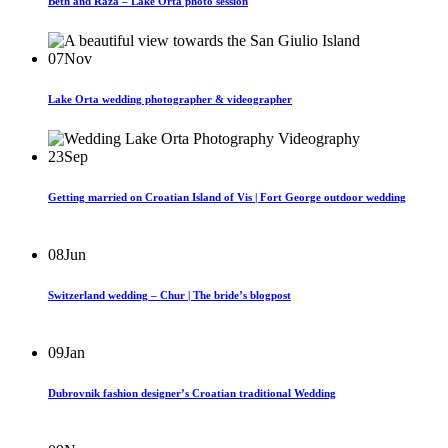
Beth and Raza – Lake Orta photo session
07
Nov
Lake Orta wedding photographer & videographer
23
Sep
Getting married on Croatian Island of Vis | Fort George outdoor wedding
08
Jun
Switzerland wedding – Chur | The bride’s blogpost
09
Jan
Dubrovnik fashion designer’s Croatian traditional Wedding