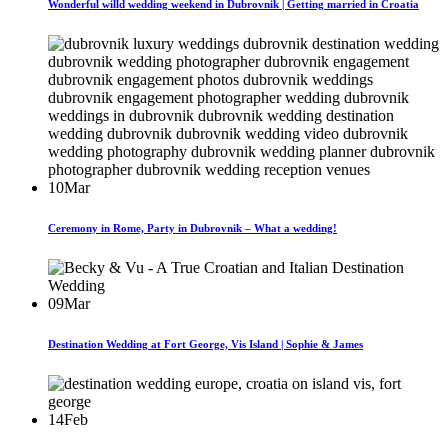
Wonderful willd wedding weekend in Dubrovnik | Getting married in Croatia
10
Mar
Ceremony in Rome, Party in Dubrovnik – What a wedding!
09
Mar
Destination Wedding at Fort George, Vis Island | Sophie & James
14
Feb