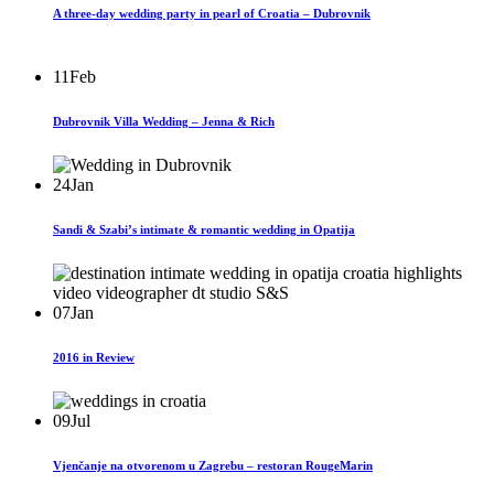
A three-day wedding party in pearl of Croatia – Dubrovnik
11
Feb
Dubrovnik Villa Wedding – Jenna & Rich
24
Jan
Sandi & Szabi’s intimate & romantic wedding in Opatija
07
Jan
2016 in Review
09
Jul
Vjenčanje na otvorenom u Zagrebu – restoran RougeMarin