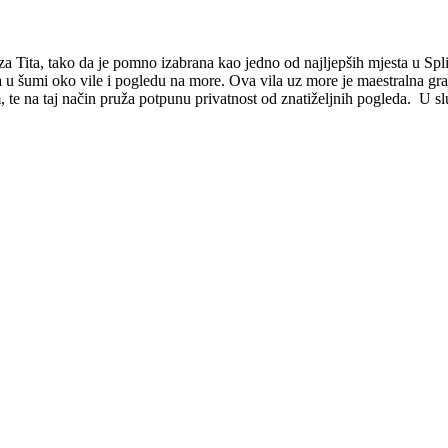
roza Tita, tako da je pomno izabrana kao jedno od najljepših mjesta u S
a u šumi oko vile i pogledu na more. Ova vila uz more je maestralna građe
te na taj način pruža potpunu privatnost od znatiželjnih pogleda. U slu