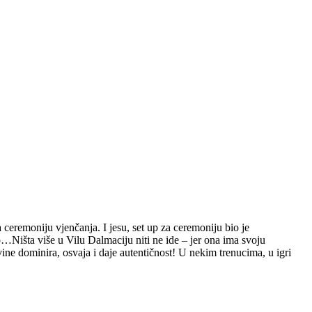
za ceremoniju vjenčanja. I jesu, set up za ceremoniju bio je
o…Ništa više u Vilu Dalmaciju niti ne ide – jer ona ima svoju
ine dominira, osvaja i daje autentičnost! U nekim trenucima, u igri