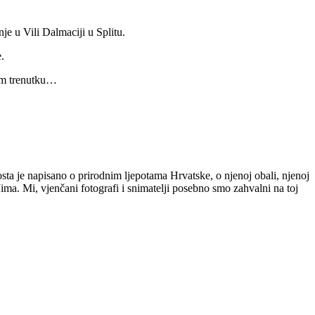
je u Vili Dalmaciji u Splitu.
.
kom trenutku…
osta je napisano o prirodnim ljepotama Hrvatske, o njenoj obali, njenoj
Jima. Mi, vjenčani fotografi i snimatelji posebno smo zahvalni na toj