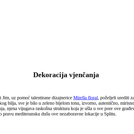
Dekoracija vjenčanja
 i Jim, uz pomoć talentirane dizajnerice
Mirella floral
, poželjeli urediti 
og bilja, sve je bilo u zeleno bijelom tonu, izvorno, autentično, mirisn
a, njena vijugava raskošna struktura koja je ušla u sve pore ove građev
smo pravu mediteransku dušu ove nezaboravne lokacije u Splitu.