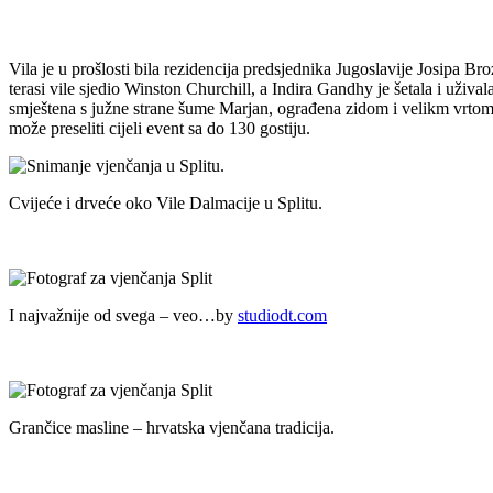
Vila je u prošlosti bila rezidencija predsjednika Jugoslavije Josipa B
terasi vile sjedio Winston Churchill, a Indira Gandhy je šetala i užival
smještena s južne strane šume Marjan, ograđena zidom i velikm vrtom, 
može preseliti cijeli event sa do 130 gostiju.
Cvijeće i drveće oko Vile Dalmacije u Splitu.
I najvažnije od svega – veo…by
studiodt.com
Grančice masline – hrvatska vjenčana tradicija.