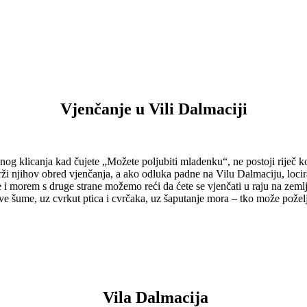
Vjenčanje u Vili Dalmaciji
znog klicanja kad čujete „Možete poljubiti mladenku“, ne postoji riječ 
održi njihov obred vjenčanja, a ako odluka padne na Vilu Dalmaciju, loci
orem s druge strane možemo reći da ćete se vjenčati u raju na zemlji
ve šume, uz cvrkut ptica i cvrčaka, uz šaputanje mora – tko može poželj
Vila Dalmacija