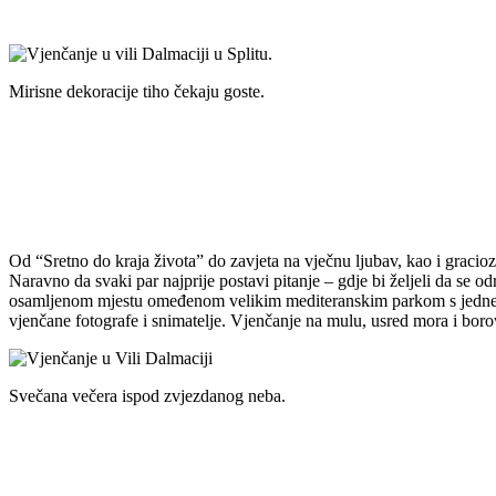
Mirisne dekoracije tiho čekaju goste.
Od “Sretno do kraja života” do zavjeta na vječnu ljubav, kao i gracio
Naravno da svaki par najprije postavi pitanje – gdje bi željeli da se 
osamljenom mjestu omeđenom velikim mediteranskim parkom s jedne i m
vjenčane fotografe i snimatelje. Vjenčanje na mulu, usred mora i boro
Svečana večera ispod zvjezdanog neba.