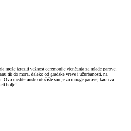
koja može izraziti važnost ceremonije vjenčanja za mlade parove.
ranu tik do mora, daleko od gradske vreve i užurbanosti, na
. Ovo mediteransko utočište san je za mnoge parove, kao i za
eti bolje!