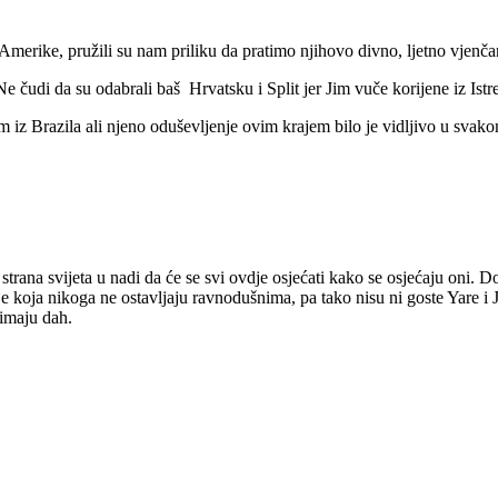
z Amerike, pružili su nam priliku da pratimo njihovo divno, ljetno vjenčan
Ne čudi da su odabrali baš Hrvatsku i Split jer Jim vuče korijene iz Istre
m iz Brazila ali njeno oduševljenje ovim krajem bilo je vidljivo u sva
rana svijeta u nadi da će se svi ovdje osjećati kako se osjećaju oni. D
lje koja nikoga ne ostavljaju ravnodušnima, pa tako nisu ni goste Yare i 
zimaju dah.