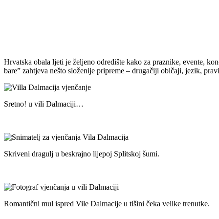
Hrvatska obala ljeti je željeno odredište kako za praznike, evente, ko
bare” zahtjeva nešto složenije pripreme – drugačiji običaji, jezik, pr
Sretno! u vili Dalmaciji…
Skriveni dragulj u beskrajno lijepoj Splitskoj šumi.
Romantični mul ispred Vile Dalmacije u tišini čeka velike trenutke.