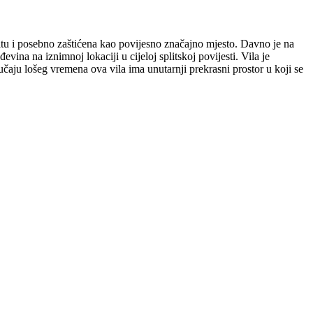
plitu i posebno zaštićena kao povijesno značajno mjesto. Davno je na
vina na iznimnoj lokaciji u cijeloj splitskoj povijesti. Vila je
čaju lošeg vremena ova vila ima unutarnji prekrasni prostor u koji se