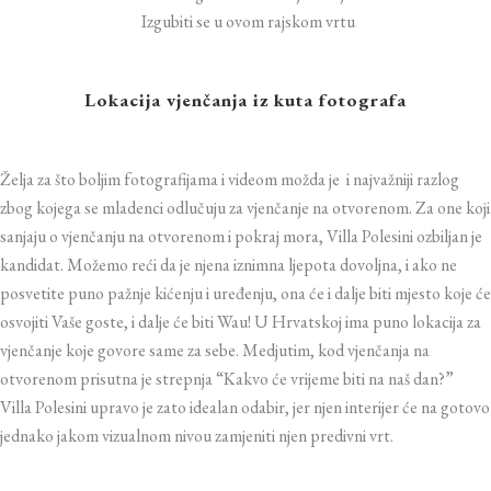
Izgubiti se u ovom rajskom vrtu
Lokacija vjenčanja iz kuta fotografa
Želja za što boljim fotografijama i videom možda je i najvažniji razlog
zbog kojega se mladenci odlučuju za vjenčanje na otvorenom. Za one koji
sanjaju o vjenčanju na otvorenom i pokraj mora, Villa Polesini ozbiljan je
kandidat. Možemo reći da je njena iznimna ljepota dovoljna, i ako ne
posvetite puno pažnje kićenju i uređenju, ona će i dalje biti mjesto koje će
osvojiti Vaše goste, i dalje će biti Wau! U Hrvatskoj ima puno lokacija za
vjenčanje koje govore same za sebe. Medjutim, kod vjenčanja na
otvorenom prisutna je strepnja “Kakvo će vrijeme biti na naš dan?”
Villa Polesini upravo je zato idealan odabir, jer njen interijer će na gotovo
jednako jakom vizualnom nivou zamjeniti njen predivni vrt.