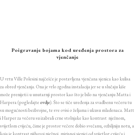
Poigravanje bojama kod uređenja prostora za
vjenčanje
U vrtu Ville Polesini najčešće je postavljena vjenčana sjenica kao kulisa
za obred vjenčanja. Ona je vrlo zgodna instalacija jer se u slučaju kiše
može prenijeti i u unutarnji prostor kao što je bilo na vjenčanju Matta i
Harpera (pogledajte
ovdje
). Što se tiče uređenja za svadbenu večeru tu
su mogućnosti bezbrojne, te sve ovisi o željama i ukusu mladenaca. Matt
i Harper za večeru su izabrali crne stolnjake kao kontrast nježnom,
svijetlom cvijeću, čime je prostor večere dobio svečanu, ozbiljniju notu, a
koja je kontrast njihovoj nježnoj, mirisnoj sjenici od svijetlog cvijeća i