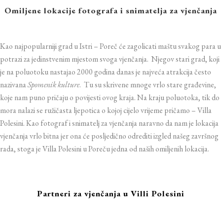
Omiljene lokacije fotografa i snimatelja za vjenčanja
Kao najpopularniji grad u Istri – Poreč će zagolicati maštu svakog para u
potrazi za jedinstvenim mjestom svoga vjenčanja. Njegov stari grad, koji
je na poluotoku nastajao 2000 godina danas je najveća atrakcija često
nazivana
Spomenik kulture
. Tu su skrivene mnoge vrlo stare građevine,
koje nam puno pričaju o povijesti ovog kraja. Na kraju poluotoka, tik do
mora nalazi se ružičasta ljepotica o kojoj cijelo vrijeme pričamo – Villa
Polesini. Kao fotograf i snimatelj za vjenčanja naravno da nam je lokacija
vjenčanja vrlo bitna jer ona će posljedično odrediti izgled našeg završnog
rada, stoga je Villa Polesini u Poreču jedna od naših omiljenih lokacija.
Partneri za vjenčanja u Villi Polesini