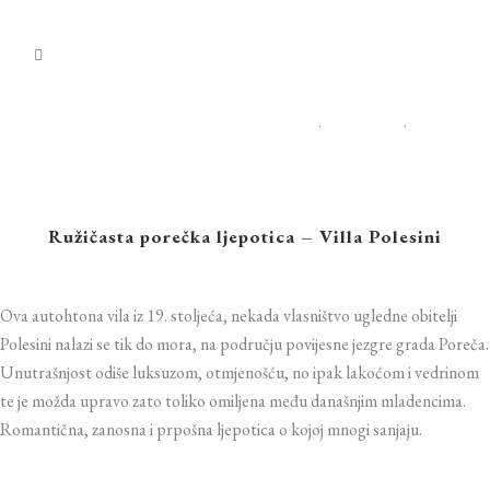
FOTOGRAFIRANJE VJENČANJA
,
JOURNAL
,
WEDDINGS IN CROATIA
Vjenčanja u Villi Polesini
Ružičasta porečka ljepotica – Villa Polesini
Ova
autohtona vila iz 19. stoljeća, nekada vlasništvo ugledne obitelji
Polesini nalazi se tik do mora, na području povijesne jezgre grada Poreča.
Unutrašnjost odiše luksuzom, otmjenošću, no ipak lakoćom i vedrinom
te je možda upravo zato toliko omiljena među današnjim mladencima.
Romantična, zanosna i prpošna ljepotica o kojoj mnogi sanjaju.