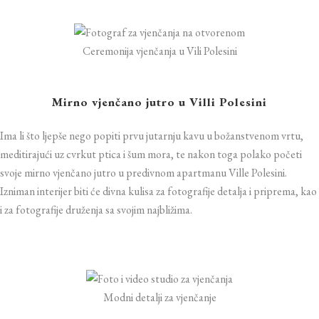
Ceremonija vjenčanja u Vili Polesini
Mirno vjenčano jutro u Villi Polesini
Ima li što ljepše nego popiti prvu jutarnju kavu u božanstvenom vrtu,
meditirajući uz cvrkut ptica i šum mora, te nakon toga polako početi
svoje mirno vjenčano jutro u predivnom apartmanu Ville Polesini.
Izniman interijer biti će divna kulisa za fotografije detalja i priprema, kao
i za fotografije druženja sa svojim najbližima.
Modni detalji za vjenčanje