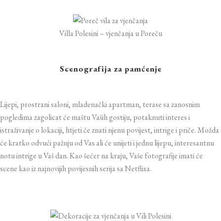
Villa Polesini – vjenčanja u Poreču
Scenografija za pamćenje
Lijepi, prostrani saloni, mladenački apartman, terase sa zanosnim
pogledima zagolicat će maštu Vaših gostiju, potaknuti interes i
istraživanje o lokaciji, htjeti će znati njenu povijest, intrige i priče. Možda
će kratko odvući pažnju od Vas ali će unijeti i jednu lijepu, interesantnu
notu intrige u Vaš dan. Kao šećer na kraju, Vaše fotografije imati će
scene kao iz najnovijih povijesnih serija sa Netflixa.