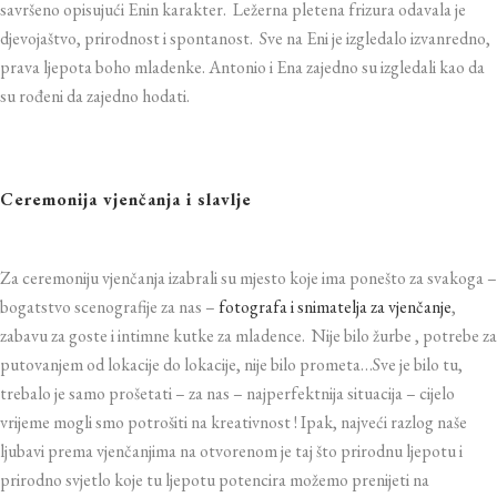
savršeno opisujući Enin karakter. Ležerna pletena frizura odavala je
djevojaštvo,
prirodnost i spontanost. Sve na Eni je izgledalo
izvanredno,
prava ljepota boho mladenke. Antonio i Ena zajedno su izgledali kao da
su rođeni da zajedno hodati.
Ceremonija vjenčanja i slavlje
Za ceremoniju vjenčanja izabrali su mjesto koje ima ponešto za svakoga –
bogatstvo scenografije za nas –
fotografa i snimatelja za vjenčanje
,
zabavu za goste i intimne kutke za mladence. Nije bilo žurbe , potrebe za
putovanjem od lokacije do lokacije, nije bilo prometa…Sve je bilo tu,
trebalo je samo prošetati – za nas – najperfektnija situacija – cijelo
vrijeme mogli smo potrošiti na kreativnost !
Ipak, najveći razlog naše
ljubavi prema vjenčanjima na otvorenom je taj što prirodnu ljepotu i
prirodno svjetlo koje tu ljepotu potencira možemo prenijeti na