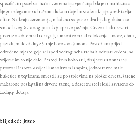
specifičan i poseban način.
Ceremonija vjenčanja bila je romantična s
lijepo i elegantno ukrašenim lukom i bijelim stolom koji je predstavljao
oltar. Na kraju ceremonije, mladenci su pustili dva bijela goluba kao
simbol svog životnog puta koji upravo počinju. Crvena Luka resort
pravi je mediteranski dragulj,
s mnoštvom mikrolokacija – more, obala,
pijesak, mulovi i duge šetnje borovom šumom. Postoji unaprijed
određeno mjesto gdje se ispod vedrog neba trebala odvijati večera, no
vrijeme im to nije dalo. Prateći Enin boho stil, dizajneri su unutarnji
prostor Resorta osvijetlili mnoštvom lampica,
jednostavne male
buketiće u teglicama smjestili su po stolovima na ploške drveta, šarene
makarone poslagali na drvene tacne, a desertni stol složili savršeno do
zadnjeg detalja.
Slijedeće jutro