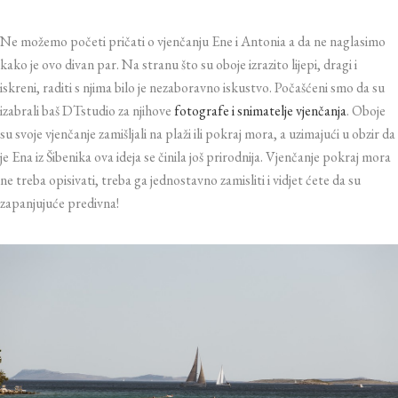
Ne možemo početi pričati o vjenčanju Ene i Antonia a da ne naglasimo
kako je ovo divan par. Na stranu što su oboje izrazito lijepi, dragi i
iskreni, raditi s njima bilo je nezaboravno iskustvo. Počašćeni smo da su
izabrali baš DTstudio za njihove
fotografe i snimatelje vjenčanja
. Oboje
su svoje vjenčanje zamišljali na plaži ili pokraj mora, a uzimajući u obzir da
je Ena iz Šibenika ova ideja se činila još prirodnija. Vjenčanje pokraj mora
ne treba opisivati, treba ga jednostavno zamisliti i vidjet ćete da su
zapanjujuće predivna!