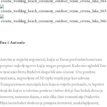
Ena i Antonio
Antonio je uspješni nogometaš, koji je sa Enom pred našim kamerama
potpisao najbolji ugovor koji je mogao potpisati. Kada smo ugledali Enu
u vjenčanici Berta Bridal svi skupa bili smo očarani. Ova posebna
vjenčanica, napravljena od 3D čipke stajala joj je kao salivena.
Transparentnost materijala kroz koju se svijetlo prelamalo, te lepršavi
donji dio koji se u valovima pomicao i šuštao dok je Ena hodala davao je
ženstven, zamaman dojam, a naše slike činio romantičnije i bajkovite.
Njen šareni buket dodavao je primjesu životnosti, neukalupljenosti,